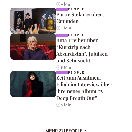
4 Min.
PEOPLE
Parov Stelar erobert
Gmunden
5 Min.
PEOPLE
Jutta Treiber über
“Kurztrip nach
Absurdistan”, Jubiläen
und Sehnsucht
9 Min.
PEOPLE
Zeit zum Ausatmen:
Filiah im Interview über
ihre neues Album “A
Deep Breath Out”
6 Min.
MEHR ZU PEOPLE