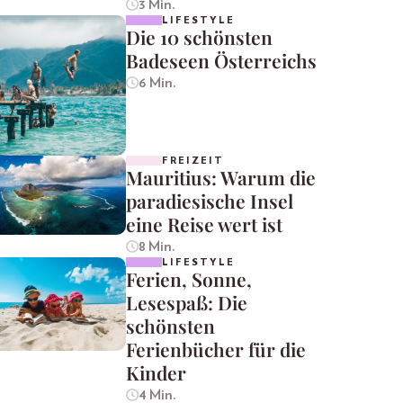
3 Min.
LIFESTYLE
Die 10 schönsten
Badeseen Österreichs
6 Min.
FREIZEIT
Mauritius: Warum die
paradiesische Insel
eine Reise wert ist
8 Min.
LIFESTYLE
Ferien, Sonne,
Lesespaß: Die
schönsten
Ferienbücher für die
Kinder
4 Min.