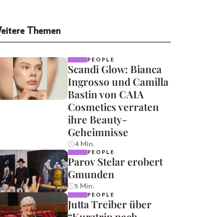
eitere Themen
PEOPLE
Scandi Glow: Bianca
Ingrosso und Camilla
Bastin von CAIA
Cosmetics verraten
ihre Beauty-
Geheimnisse
4 Min.
PEOPLE
Parov Stelar erobert
Gmunden
5 Min.
PEOPLE
Jutta Treiber über
“Kurztrip nach