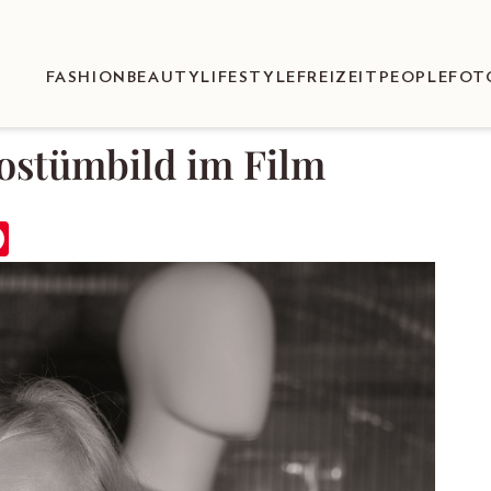
FASHION
BEAUTY
LIFESTYLE
FREIZEIT
PEOPLE
FOT
ostümbild im Film