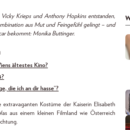
Vicky Krieps und Anthony Hopkins entstanden,
W
ombination aus Mut und Feingefühl gelingt – und
scar bekommt: Monika Buttinger.
n
iens ältestes Kino?
4?
e, die ich an dir hasse”?
e extravaganten Kostüme der Kaiserin Elisabeth
Was aus einem kleinen Filmland wie Österreich
achtung.