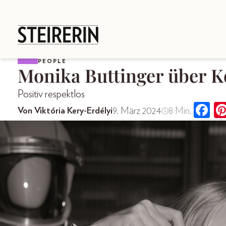
PEOPLE
Monika Buttinger über K
Positiv respektlos
9. März 2024
8 Min.
Von Viktória Kery-Erdélyi