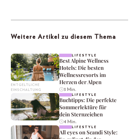
Weitere Artikel zu diesem Thema
LIFESTYLE
Best Alpine Wellness
Hotels: Die besten
Wellnessresorts im
Herzen der Alpen
ENTGELTLICHE
3 Min.
EINSCHALTUNG
LIFESTYLE
Buchtipps: Die perfekte
Sommerlektüre für
dein Sternzeichen
4 Min.
LIFESTYLE
All eyes on Scandi Style: