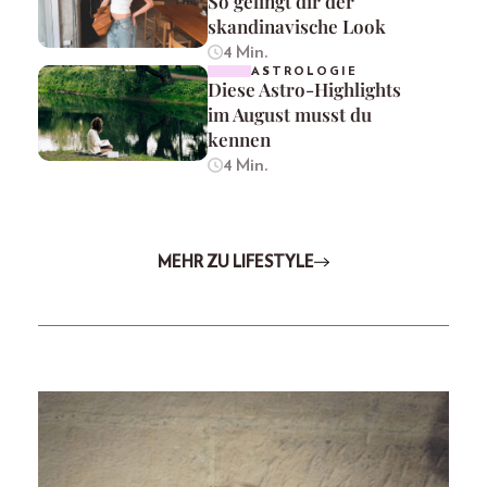
So gelingt dir der
skandinavische Look
4 Min.
ASTROLOGIE
Diese Astro-Highlights
im August musst du
kennen
4 Min.
MEHR ZU LIFESTYLE