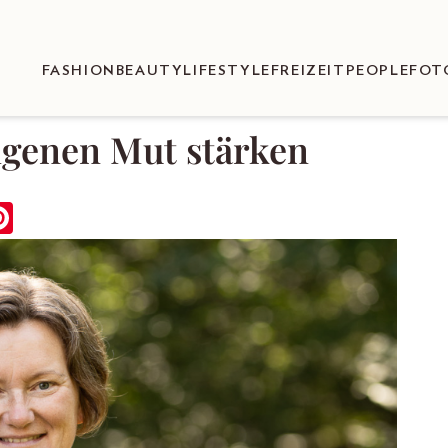
FASHION
BEAUTY
LIFESTYLE
FREIZEIT
PEOPLE
FOT
igenen Mut stärken