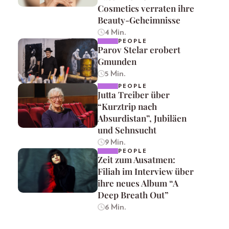
Cosmetics verraten ihre
Beauty-Geheimnisse
4 Min.
PEOPLE
Parov Stelar erobert
Gmunden
5 Min.
PEOPLE
Jutta Treiber über
“Kurztrip nach
Absurdistan”, Jubiläen
und Sehnsucht
9 Min.
PEOPLE
Zeit zum Ausatmen:
Filiah im Interview über
ihre neues Album “A
Deep Breath Out”
6 Min.