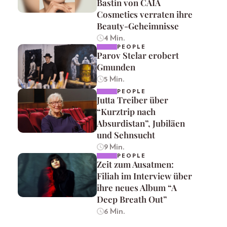
Bastin von CAIA
Cosmetics verraten ihre
Beauty-Geheimnisse
4 Min.
PEOPLE
Parov Stelar erobert
Gmunden
5 Min.
PEOPLE
Jutta Treiber über
“Kurztrip nach
Absurdistan”, Jubiläen
und Sehnsucht
9 Min.
PEOPLE
Zeit zum Ausatmen:
Filiah im Interview über
ihre neues Album “A
Deep Breath Out”
6 Min.