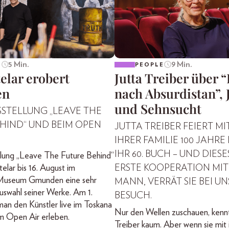
5 Min.
9 Min.
E
PEOPLE
elar erobert
Jutta Treiber über 
en
nach Absurdistan”, 
und Sehnsucht
SSTELLUNG „LEAVE THE
HIND“ UND BEIM OPEN
JUTTA TREIBER FEIERT MI
IHRER FAMILIE 100 JAHRE
IHR 60. BUCH – UND DIESES
llung „Leave The Future Behind“
elar bis 16. August im
ERSTE KOOPERATION MIT
useum Gmunden eine sehr
MANN, VERRÄT SIE BEI U
uswahl seiner Werke. Am 1.
BESUCH.
an den Künstler live im Toskana
Nur den Wellen zuschauen, kenn
m Open Air erleben.
Treiber kaum. Aber wenn sie mit i