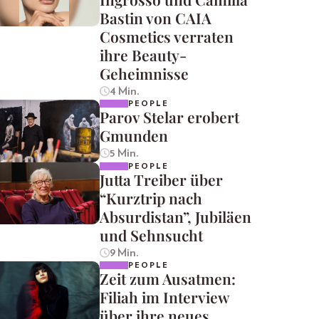
Bastin von CAIA
Cosmetics verraten
ihre Beauty-
Geheimnisse
4 Min.
PEOPLE
Parov Stelar erobert
Gmunden
5 Min.
PEOPLE
Jutta Treiber über
“Kurztrip nach
Absurdistan”, Jubiläen
und Sehnsucht
9 Min.
PEOPLE
Zeit zum Ausatmen:
Filiah im Interview
über ihre neues