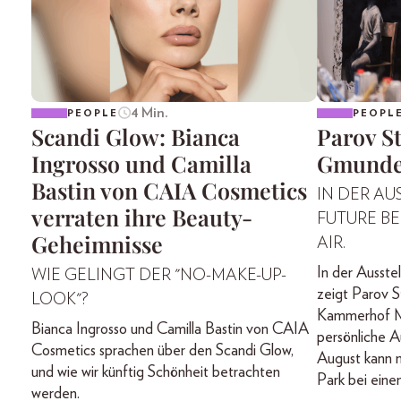
4 Min.
PEOPLE
PEOPL
Scandi Glow: Bianca
Parov St
Ingrosso und Camilla
Gmund
Bastin von CAIA Cosmetics
IN DER AU
verraten ihre Beauty-
FUTURE BE
Geheimnisse
AIR.
In der Ausste
WIE GELINGT DER "NO-MAKE-UP-
zeigt Parov St
LOOK"?
Kammerhof M
Bianca Ingrosso und Camilla Bastin von CAIA
persönliche A
Cosmetics sprachen über den Scandi Glow,
August kann m
und wie wir künftig Schönheit betrachten
Park bei eine
werden.