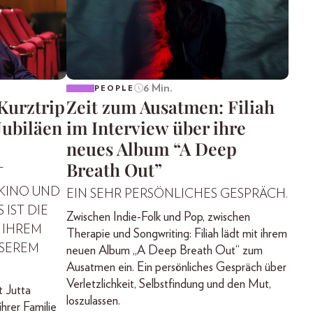
6 Min.
PEOPLE
“Kurztrip
Zeit zum Ausatmen: Filiah
Jubiläen
im Interview über ihre
neues Album “A Deep
Breath Out”
T
 KINO UND
EIN SEHR PERSÖNLICHES GESPRÄCH.
 IST DIE
Zwischen Indie-Folk und Pop, zwischen
 IHREM
Therapie und Songwriting: Filiah lädt mit ihrem
NSEREM
neuen Album „A Deep Breath Out“ zum
Ausatmen ein. Ein persönliches Gespräch über
Verletzlichkeit, Selbstfindung und den Mut,
t Jutta
loszulassen.
hrer Familie