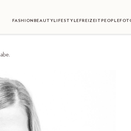
FASHION
BEAUTY
LIFESTYLE
FREIZEIT
PEOPLE
FOT
gabe.