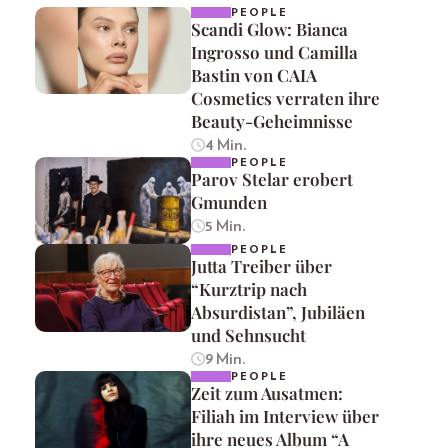
PEOPLE
Scandi Glow: Bianca
Ingrosso und Camilla
Bastin von CAIA
Cosmetics verraten ihre
Beauty-Geheimnisse
4 Min.
PEOPLE
Parov Stelar erobert
Gmunden
5 Min.
PEOPLE
Jutta Treiber über
“Kurztrip nach
Absurdistan”, Jubiläen
und Sehnsucht
9 Min.
PEOPLE
Zeit zum Ausatmen:
Filiah im Interview über
ihre neues Album “A