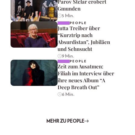
Parov Stelar erobert
Gmunden
5 Min.
PEOPLE
Jutta Treiber über
“Kurztrip nach
Absurdistan”, Jubiläen
und Sehnsucht
9 Min.
PEOPLE
Zeit zum Ausatmen:
Filiah im Interview über
ihre neues Album “A
Deep Breath Out”
6 Min.
MEHR ZU PEOPLE