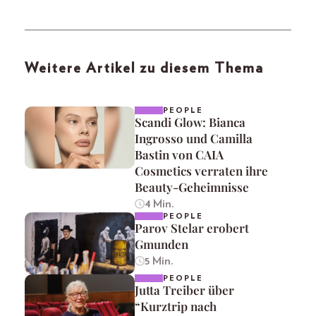
Weitere Artikel zu diesem Thema
PEOPLE
Scandi Glow: Bianca
Ingrosso und Camilla
Bastin von CAIA
Cosmetics verraten ihre
Beauty-Geheimnisse
4 Min.
PEOPLE
Parov Stelar erobert
Gmunden
5 Min.
PEOPLE
Jutta Treiber über
“Kurztrip nach