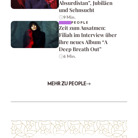
Absurdistan”, Jubiläen
und Sehnsucht
9 Min.
PEOPLE
Zeit zum Ausatmen:
Filiah im Interview über
ihre neues Album “A
Deep Breath Out”
6 Min.
MEHR ZU PEOPLE