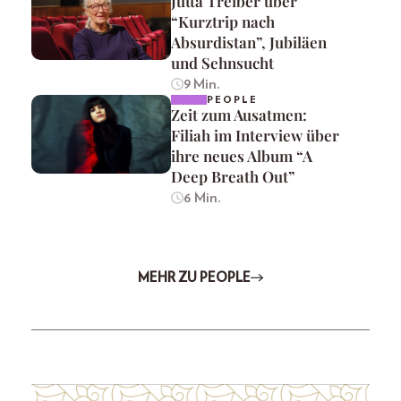
Jutta Treiber über
“Kurztrip nach
Absurdistan”, Jubiläen
und Sehnsucht
9 Min.
PEOPLE
Zeit zum Ausatmen:
Filiah im Interview über
ihre neues Album “A
Deep Breath Out”
6 Min.
MEHR ZU PEOPLE