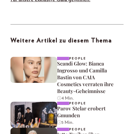
Weitere Artikel zu diesem Thema
PEOPLE
Scandi Glow: Bianca
Ingrosso und Camilla
Bastin von CAIA
Cosmetics verraten ihre
Beauty-Geheimnisse
4 Min.
PEOPLE
Parov Stelar erobert
Gmunden
5 Min.
PEOPLE