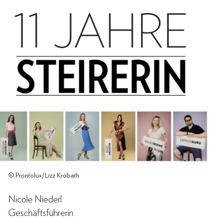
© Prontolux/Lizz Krobath
Nicole Niederl
Geschäftsführerin