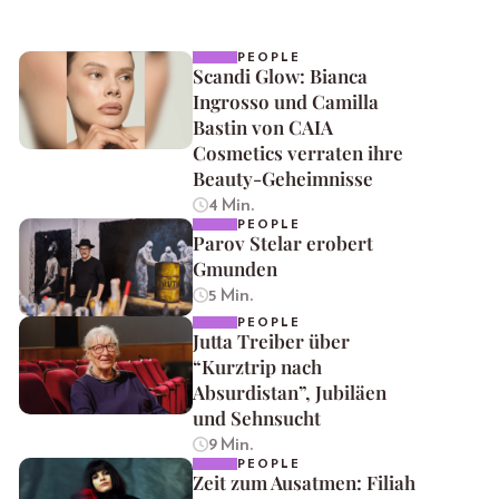
PEOPLE
Scandi Glow: Bianca
Ingrosso und Camilla
Bastin von CAIA
Cosmetics verraten ihre
Beauty-Geheimnisse
4 Min.
PEOPLE
Parov Stelar erobert
Gmunden
5 Min.
PEOPLE
Jutta Treiber über
“Kurztrip nach
Absurdistan”, Jubiläen
und Sehnsucht
9 Min.
PEOPLE
Zeit zum Ausatmen: Filiah