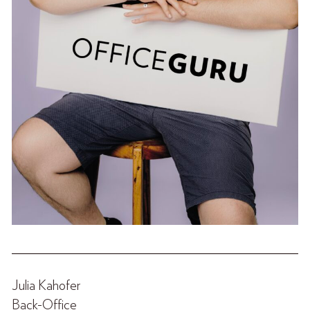
______________________________________________
Julia Kahofer
Back-Office