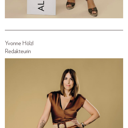
______________________________________________
Yvonne Hölzl
Redakteurin