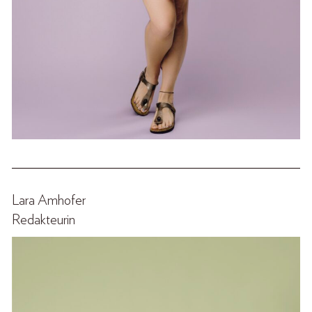
______________________________________________
Lara Amhofer
Redakteurin