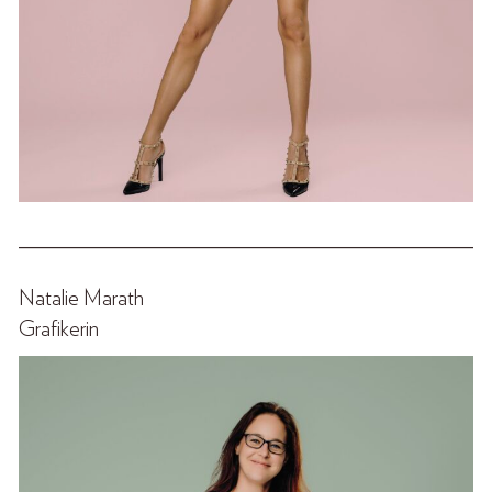
______________________________________________
Natalie Marath
Grafikerin