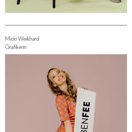
______________________________________________
Micki Weikhard
Grafikerin