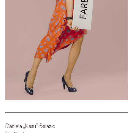
______________________________________________
Daniela „Kasu“ Balazic