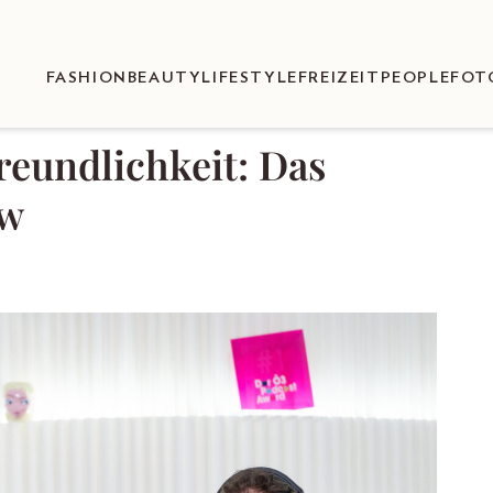
FASHION
BEAUTY
LIFESTYLE
FREIZEIT
PEOPLE
FOT
reundlichkeit: Das
ew