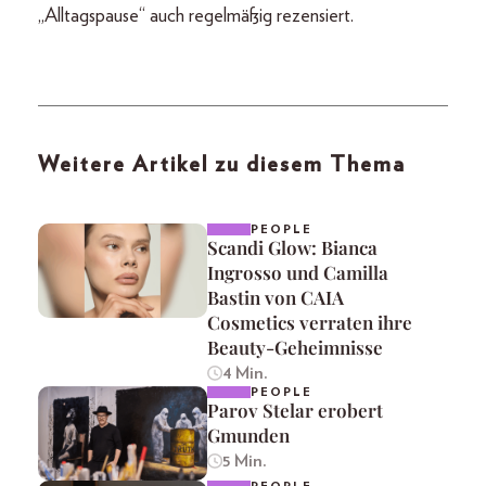
„Alltagspause“ auch regelmäßig rezensiert.
Weitere Artikel zu diesem Thema
PEOPLE
Scandi Glow: Bianca
Ingrosso und Camilla
Bastin von CAIA
Cosmetics verraten ihre
Beauty-Geheimnisse
4 Min.
PEOPLE
Parov Stelar erobert
Gmunden
5 Min.