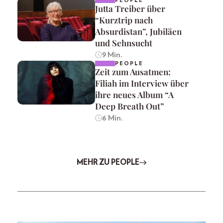
PEOPLE
Jutta Treiber über
“Kurztrip nach
Absurdistan”, Jubiläen
und Sehnsucht
9 Min.
PEOPLE
Zeit zum Ausatmen:
Filiah im Interview über
ihre neues Album “A
Deep Breath Out”
6 Min.
MEHR ZU PEOPLE