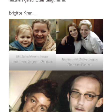
herzhaft gelacht, das taugt mir ur.
Brigitte Kren …
Mit Sohn Marvin, heute
Brigitte mit US-Star Jessica
berühmter Regisseur. © privat
Chastain. © privat