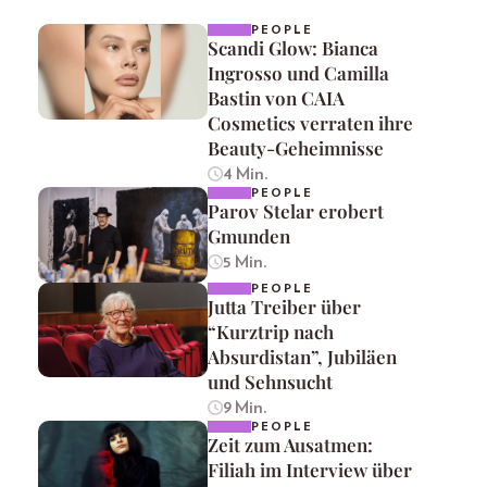
PEOPLE
Scandi Glow: Bianca
Ingrosso und Camilla
Bastin von CAIA
Cosmetics verraten ihre
Beauty-Geheimnisse
4 Min.
PEOPLE
Parov Stelar erobert
Gmunden
5 Min.
PEOPLE
Jutta Treiber über
“Kurztrip nach
Absurdistan”, Jubiläen
und Sehnsucht
9 Min.
PEOPLE
Zeit zum Ausatmen:
Filiah im Interview über