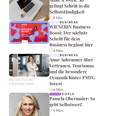
gelingt Schritt in die
Selbstständigkeit
8 Min.
BUSINESS
WIENERIN Business
Boost: Der nächste
Schritt für dein
Business beginnt hier
4 Min.
BUSINESS
Anne Aubrunner über
Vertrauen, Tourismus
und die besondere
Dynamik hinter FMTG
ENTGELTLICHE
Invest
EINSCHALTUNG
6 Min.
PEOPLE
Pamela Obermaier: So
geht Selbstwert!
5 Min.