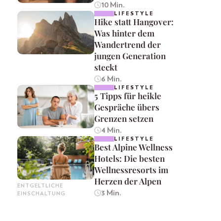
10 Min.
LIFESTYLE
Hike statt Hangover:
Was hinter dem
Wandertrend der
jungen Generation
steckt
6 Min.
LIFESTYLE
5 Tipps für heikle
Gespräche übers
Grenzen setzen
4 Min.
LIFESTYLE
Best Alpine Wellness
Hotels: Die besten
Wellnessresorts im
Herzen der Alpen
ENTGELTLICHE
3 Min.
EINSCHALTUNG