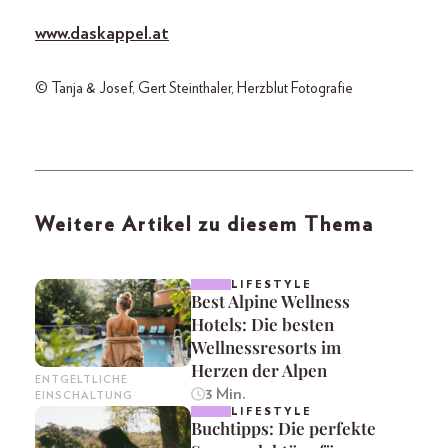
www.daskappel.at
© Tanja & Josef, Gert Steinthaler, Herzblut Fotografie
Weitere Artikel zu diesem Thema
LIFESTYLE
Best Alpine Wellness
Hotels: Die besten
Wellnessresorts im
Herzen der Alpen
ENTGELTLICHE
3 Min.
EINSCHALTUNG
LIFESTYLE
Buchtipps: Die perfekte