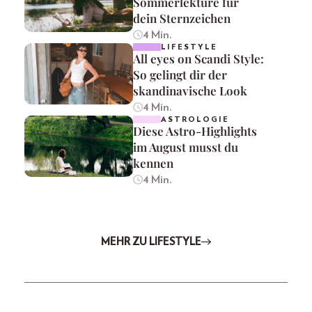
Sommerlektüre für
dein Sternzeichen
4 Min.
LIFESTYLE
All eyes on Scandi Style:
So gelingt dir der
skandinavische Look
4 Min.
ASTROLOGIE
Diese Astro-Highlights
im August musst du
kennen
4 Min.
MEHR ZU LIFESTYLE