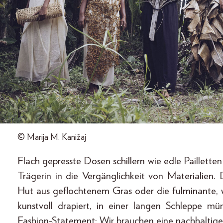
© Marija M. Kanižaj
Flach gepresste Dosen schillern wie edle Paillette
Trägerin in die Vergänglichkeit von Materialien.
Hut aus geflochtenem Gras oder die fulminante, 
kunstvoll drapiert, in einer langen Schleppe 
Fashion-State­ment: Wir brauchen eine nachhaltige