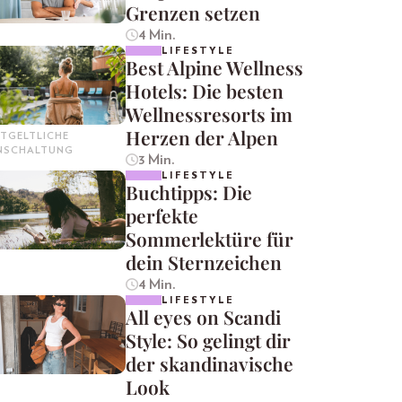
Grenzen setzen
4 Min.
LIFESTYLE
Best Alpine Wellness
Hotels: Die besten
Wellnessresorts im
Herzen der Alpen
TGELTLICHE
INSCHALTUNG
3 Min.
LIFESTYLE
Buchtipps: Die
perfekte
Sommerlektüre für
dein Sternzeichen
4 Min.
LIFESTYLE
All eyes on Scandi
Style: So gelingt dir
der skandinavische
Look