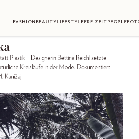
FASHION
BEAUTY
LIFESTYLE
FREIZEIT
PEOPLE
FOT
ka
tt Plastik – Designerin Bettina Reichl setzte
atürliche Kreisläufe in der Mode. Dokumentiert
. Kanižaj.