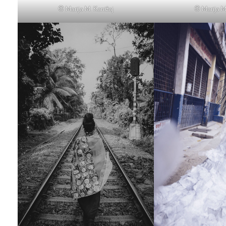
© Marija M. Kanižaj
© Marija M