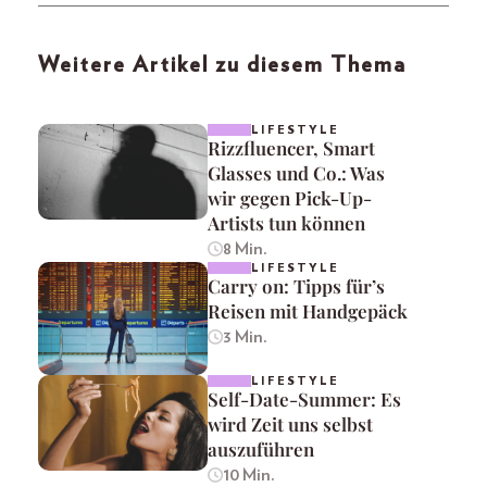
Weitere Artikel zu diesem Thema
LIFESTYLE
Rizzfluencer, Smart
Glasses und Co.: Was
wir gegen Pick-Up-
Artists tun können
8 Min.
LIFESTYLE
Carry on: Tipps für’s
Reisen mit Handgepäck
3 Min.
LIFESTYLE
Self-Date-Summer: Es
wird Zeit uns selbst
auszuführen
10 Min.