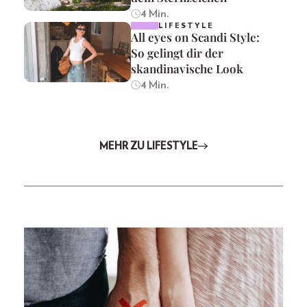
4 Min.
LIFESTYLE
All eyes on Scandi Style:
So gelingt dir der
skandinavische Look
4 Min.
MEHR ZU LIFESTYLE