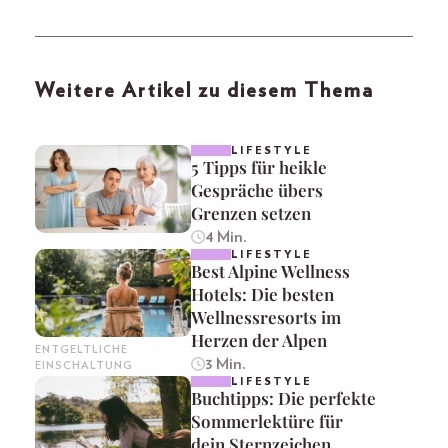
Weitere Artikel zu diesem Thema
LIFESTYLE
5 Tipps für heikle
Gespräche übers
Grenzen setzen
4 Min.
LIFESTYLE
Best Alpine Wellness
Hotels: Die besten
Wellnessresorts im
Herzen der Alpen
ENTGELTLICHE
3 Min.
EINSCHALTUNG
LIFESTYLE
Buchtipps: Die perfekte
Sommerlektüre für
dein Sternzeichen