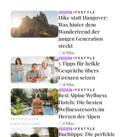
LIFESTYLE
Hike statt Hangover:
Was hinter dem
Wandertrend der
jungen Generation
steckt
6 Min.
LIFESTYLE
5 Tipps für heikle
Gespräche übers
Grenzen setzen
4 Min.
LIFESTYLE
Best Alpine Wellness
Hotels: Die besten
Wellnessresorts im
Herzen der Alpen
ENTGELTLICHE
3 Min.
EINSCHALTUNG
LIFESTYLE
Buchtipps: Die perfekte