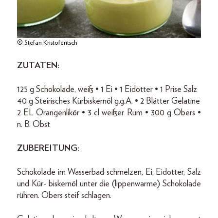
© Stefan Kristoferitsch
ZUTATEN:
125 g Schokolade, weiß • 1 Ei • 1 Eidotter • 1 Prise Salz
40 g Steirisches Kürbiskernöl g.g.A. • 2 Blätter Gelatine
2 EL Orangenlikör • 3 cl weißer Rum • 300 g Obers •
n. B. Obst
ZUBEREITUNG:
Schokolade im Wasserbad schmelzen, Ei, Eidotter, Salz
und Kür- biskernöl unter die (lippenwarme) Schokolade
rühren. Obers steif schlagen.