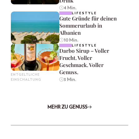
Drink
4 Min.
LIFESTYLE
Gute Gründe für deinen
Sommerurlaub in
Albanien
10 Min.
LIFESTYLE
Darbo Sirup – Voller
Frucht. Voller
Geschmack. Voller
Genuss.
ENTGELTLICHE
3 Min.
EINSCHALTUNG
MEHR ZU GENUSS