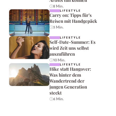
Artists tun können
8 Min.
LIFESTYLE
Carry on: Tipps für’s
Reisen mit Handgepäck
3 Min.
LIFESTYLE
Self-Date-Summer: Es
wird Zeit uns selbst
auszuführen
10 Min.
LIFESTYLE
Hike statt Hangover:
Was hinter dem
Wandertrend der
jungen Generation
steckt
6 Min.