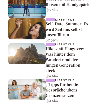
Reisen mit Handgepäck
3 Min.
LIFESTYLE
Self-Date-Summer: Es
wird Zeit uns selbst
auszuführen
10 Min.
LIFESTYLE
Hike statt Hangover:
Was hinter dem
Wandertrend der
jungen Generation
steckt
6 Min.
LIFESTYLE
5 Tipps für heikle
Gespräche übers
Grenzen setzen
4 Min.