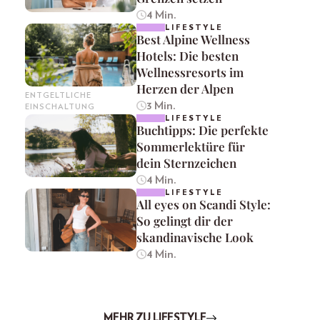
4 Min.
LIFESTYLE
Best Alpine Wellness
Hotels: Die besten
Wellnessresorts im
Herzen der Alpen
ENTGELTLICHE
3 Min.
EINSCHALTUNG
LIFESTYLE
Buchtipps: Die perfekte
Sommerlektüre für
dein Sternzeichen
4 Min.
LIFESTYLE
All eyes on Scandi Style:
So gelingt dir der
skandinavische Look
4 Min.
MEHR ZU LIFESTYLE