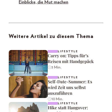
Einblicke, die Mut machen
Weitere Artikel zu diesem Thema
LIFESTYLE
Carry on: Tipps für’s
Reisen mit Handgepäck
3 Min.
LIFESTYLE
Self-Date-Summer: Es
wird Zeit uns selbst
auszuführen
10 Min.
LIFESTYLE
Hike statt Hangover: