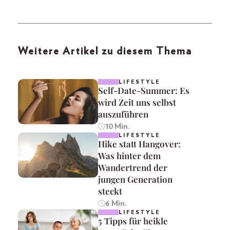
Weitere Artikel zu diesem Thema
LIFESTYLE
Self-Date-Summer: Es
wird Zeit uns selbst
auszuführen
10 Min.
LIFESTYLE
Hike statt Hangover:
Was hinter dem
Wandertrend der
jungen Generation
steckt
6 Min.
LIFESTYLE
5 Tipps für heikle