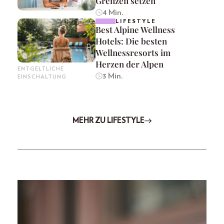
Grenzen setzen
4 Min.
LIFESTYLE
Best Alpine Wellness
Hotels: Die besten
Wellnessresorts im
Herzen der Alpen
ENTGELTLICHE
3 Min.
EINSCHALTUNG
MEHR ZU LIFESTYLE