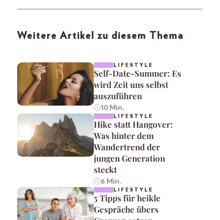
Weitere Artikel zu diesem Thema
LIFESTYLE
Self-Date-Summer: Es
wird Zeit uns selbst
auszuführen
10 Min.
LIFESTYLE
Hike statt Hangover:
Was hinter dem
Wandertrend der
jungen Generation
steckt
6 Min.
LIFESTYLE
5 Tipps für heikle
Gespräche übers