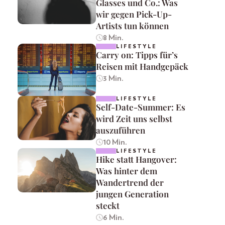
Glasses und Co.: Was
wir gegen Pick-Up-
Artists tun können
8 Min.
LIFESTYLE
Carry on: Tipps für’s
Reisen mit Handgepäck
3 Min.
LIFESTYLE
Self-Date-Summer: Es
wird Zeit uns selbst
auszuführen
10 Min.
LIFESTYLE
Hike statt Hangover:
Was hinter dem
Wandertrend der
jungen Generation
steckt
6 Min.