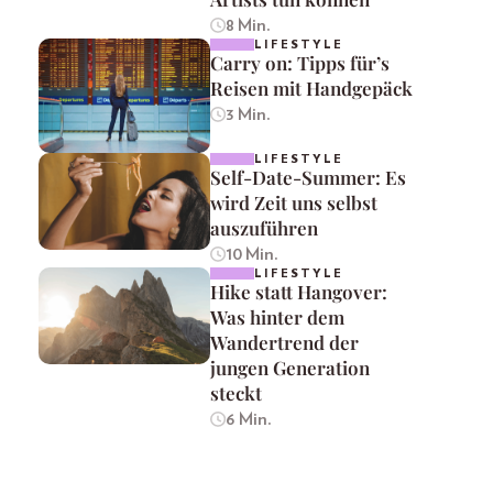
8 Min.
LIFESTYLE
Carry on: Tipps für’s
Reisen mit Handgepäck
3 Min.
LIFESTYLE
Self-Date-Summer: Es
wird Zeit uns selbst
auszuführen
10 Min.
LIFESTYLE
Hike statt Hangover:
Was hinter dem
Wandertrend der
jungen Generation
steckt
6 Min.