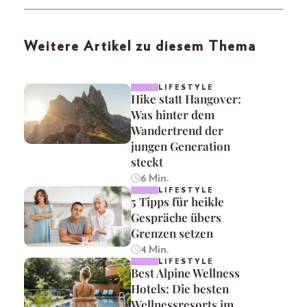
Weitere Artikel zu diesem Thema
LIFESTYLE
Hike statt Hangover:
Was hinter dem
Wandertrend der
jungen Generation
steckt
6 Min.
LIFESTYLE
5 Tipps für heikle
Gespräche übers
Grenzen setzen
4 Min.
LIFESTYLE
Best Alpine Wellness
Hotels: Die besten
Wellnessresorts im