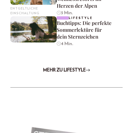
Herzen der Alpen
ENTGELTLICHE
3 Min.
EINSCHALTUNG
LIFESTYLE
Buchtipps: Die perfekte
Sommerlektüre für
dein Sternzeichen
4 Min.
MEHR ZU LIFESTYLE