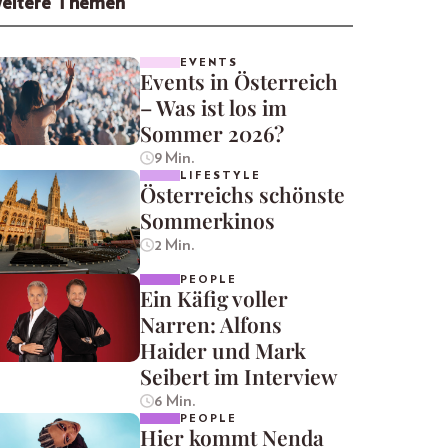
eitere Themen
EVENTS
Events in Österreich
– Was ist los im
Sommer 2026?
9 Min.
LIFESTYLE
Österreichs schönste
Sommerkinos
2 Min.
PEOPLE
Ein Käfig voller
Narren: Alfons
Haider und Mark
Seibert im Interview
6 Min.
PEOPLE
Hier kommt Nenda