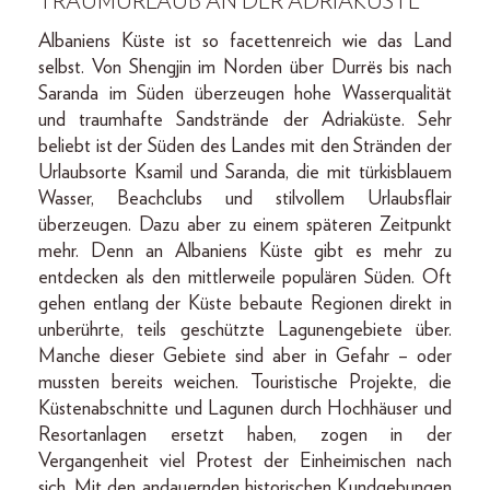
TRAUMURLAUB AN DER ADRIAKÜSTE
Albaniens Küste ist so facettenreich wie das Land
selbst. Von Shengjin im Norden über Durrës bis nach
Saranda im Süden überzeugen hohe Wasserqualität
und traumhafte Sandstrände der Adriaküste. Sehr
beliebt ist der Süden des Landes mit den Stränden der
Urlaubsorte Ksamil und Saranda, die mit türkisblauem
Wasser, Beachclubs und stilvollem Urlaubsflair
überzeugen. Dazu aber zu einem späteren Zeitpunkt
mehr. Denn an Albaniens Küste gibt es mehr zu
entdecken als den mittlerweile populären Süden. Oft
gehen entlang der Küste bebaute Regionen direkt in
unberührte, teils geschützte Lagunengebiete über.
Manche dieser Gebiete sind aber in Gefahr – oder
mussten bereits weichen. Touristische Projekte, die
Küstenabschnitte und Lagunen durch Hochhäuser und
Resortanlagen ersetzt haben, zogen in der
Vergangenheit viel Protest der Einheimischen nach
sich. Mit den andauernden historischen Kundgebungen