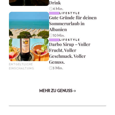
Drink
4 Min.
LIFESTYLE
Gute Gründe für deinen
Sommerurlaub in
Albanien
10 Min.
LIFESTYLE
Darbo Sirup – Voller
Frucht. Voller
Geschmack. Voller
Genuss.
ENTGELTLICHE
3 Min.
EINSCHALTUNG
MEHR ZU GENUSS