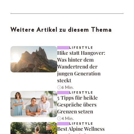
Weitere Artikel zu diesem Thema
LIFESTYLE
Hike statt Hangover:
Was hinter dem
Wandertrend der
jungen Generation
steckt
6 Min.
LIFESTYLE
5 Tipps für heikle
Gespräche übers
Grenzen setzen
4 Min.
LIFESTYLE
Best Alpine Wellness