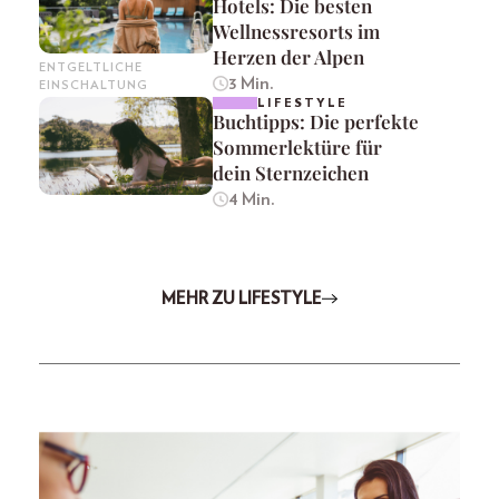
Hotels: Die besten
Wellnessresorts im
Herzen der Alpen
ENTGELTLICHE
3 Min.
EINSCHALTUNG
LIFESTYLE
Buchtipps: Die perfekte
Sommerlektüre für
dein Sternzeichen
4 Min.
MEHR ZU LIFESTYLE