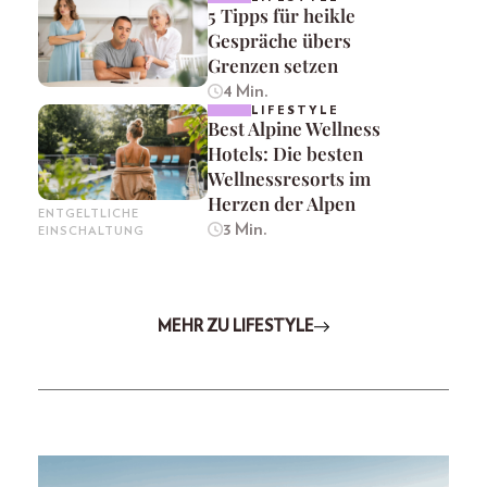
5 Tipps für heikle
Gespräche übers
Grenzen setzen
4 Min.
LIFESTYLE
Best Alpine Wellness
Hotels: Die besten
Wellnessresorts im
Herzen der Alpen
ENTGELTLICHE
3 Min.
EINSCHALTUNG
MEHR ZU LIFESTYLE