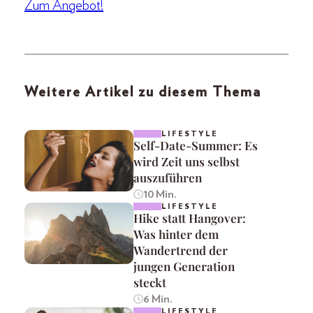
Zum Angebot!
Weitere Artikel zu diesem Thema
LIFESTYLE
Self-Date-Summer: Es
wird Zeit uns selbst
auszuführen
10 Min.
LIFESTYLE
Hike statt Hangover:
Was hinter dem
Wandertrend der
jungen Generation
steckt
6 Min.
LIFESTYLE