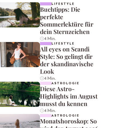
LIFESTYLE
Buchtipps: Die
perfekte
Sommerlektüre für
dein Sternzeichen
4 Min.
LIFESTYLE
All eyes on Scandi
Style: So gelingt dir
der skandinavische
Look
4 Min.
ASTROLOGIE
Diese Astro-
Highlights im August
musst du kennen
4 Min.
ASTROLOGIE
Monatshoroskop: So