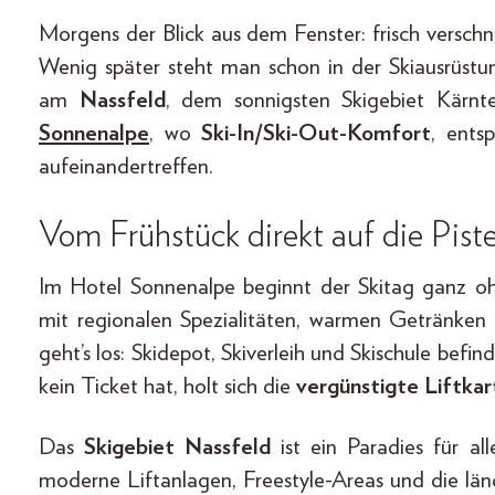
Morgens der Blick aus dem Fenster: frisch verschne
Wenig später steht man schon in der Skiausrüstu
am
Nassfeld
, dem sonnigsten Skigebiet Kärnt
Sonnenalpe
, wo
Ski-In/Ski-Out-Komfort
, ents
aufeinandertreffen.
Vom Frühstück direkt auf die Pist
Im Hotel Sonnenalpe beginnt der Skitag ganz oh
mit regionalen Spezialitäten, warmen Getränken 
geht’s los: Skidepot, Skiverleih und Skischule bef
kein Ticket hat, holt sich die
vergünstigte Liftka
Das
Skigebiet Nassfeld
ist ein Paradies für all
moderne Liftanlagen, Freestyle-Areas und die läng