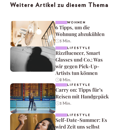
Weitere Artikel zu diesem Thema
WOHNEN
6 Tipps, um die
Wohnung abzukühlen
3 Min.
LIFESTYLE
Rizzfluencer, Smart
Glasses und Co.: Was
wir gegen Pick-Up-
Artists tun können
8 Min.
LIFESTYLE
Carry on: Tipps für’s
Reisen mit Handgepäck
3 Min.
LIFESTYLE
Self-Date-Summer: Es
wird Zeit uns selbst