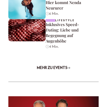
Hier kommt Nenda
Neururer
6 Min.
LIFESTYLE
Inklusives Speed-
Dating: Liebe und
Begegnung auf
Augenhöhe
4 Min.
MEHR ZU EVENTS