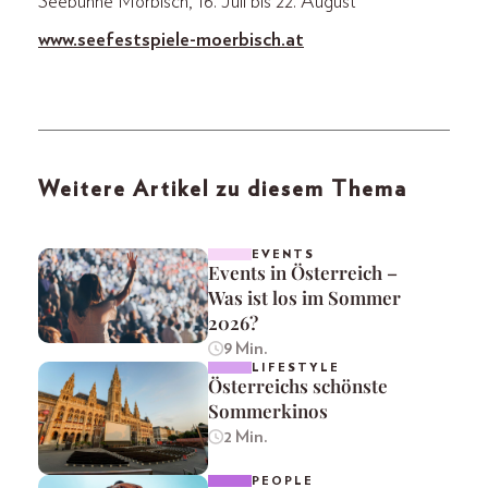
Seebühne Mörbisch, 16. Juli bis 22. August
www.seefestspiele-moe
rbisch.at
Weitere Artikel zu diesem Thema
EVENTS
Events in Österreich –
Was ist los im Sommer
2026?
9 Min.
LIFESTYLE
Österreichs schönste
Sommerkinos
2 Min.
PEOPLE