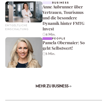
BUSINESS
Anne Aubrunner über
Vertrauen, Tourismus
und die besondere
Dynamik hinter FMTG
ENTGELTLICHE
Invest
EINSCHALTUNG
6 Min.
PEOPLE
Pamela Obermaier: So
geht Selbstwert!
5 Min.
MEHR ZU BUSINESS