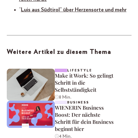
“
Luis aus Südtirol” über Herzensorte und mehr
Weitere Artikel zu diesem Thema
LIFESTYLE
Make it Work: So gelingt
Schritt in die
Selbstständigkeit
8 Min.
BUSINESS
WIENERIN Business
Boost: Der nächste
Schritt für dein Business
beginnt hier
4 Min.