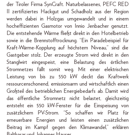
der Tiroler Firma SynCraft. Naturbelassenes, PEFC RED
II zertifiziertes Hackgut und Schadholz aus der Region
werden dabei in Holzgas umgewandelt und in einem
hocheffizienten Gasmotor von Innio Jenbacher genutzt.
Die entstehende Wärme fließt direkt in den Hotelbetrieb
sowie in die Brennstofftrocknung. “Ein Paradebeispiel für
Kraft-Wärme-Kopplung auf höchstem Niveau,” sind die
Gastgeber stolz. Der erzeugte Strom wird direkt in den
Stanglwirt eingespeist, eine Belastung des örtlichen
Stromnetzes fällt somit weg. Mit einer elektrischen
Leistung von bis zu 550 kW deckt das Kraftwerk
ressourcenschonend, emissionsarm und wirtschaftlich einen
Großteil des betrieblichen Energiebedarfs ab. Damit wird
das öffentliche Stromnetz nicht belastet, gleichzeitig
entsteht ein 550 kW-Fenster für die Einspeisung von
zusätzlichem PV-Strom. “So schaffen wir Platz für
erneuerbare Energien und leisten einen zusätzlichen
Beitrag im Kampf gegen den Klimawandel,” erklären
Balthasar und Johannes Hauser.