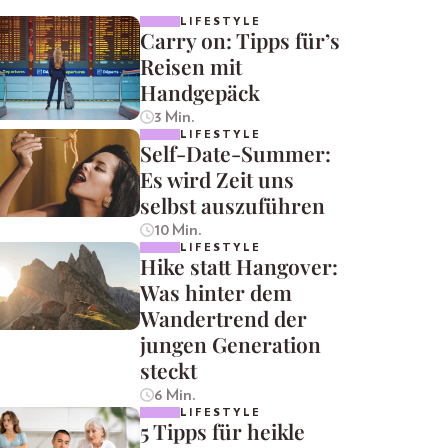
LIFESTYLE
Carry on: Tipps für’s
Reisen mit
Handgepäck
3 Min.
LIFESTYLE
Self-Date-Summer:
Es wird Zeit uns
selbst auszuführen
10 Min.
LIFESTYLE
Hike statt Hangover:
Was hinter dem
Wandertrend der
jungen Generation
steckt
6 Min.
LIFESTYLE
5 Tipps für heikle