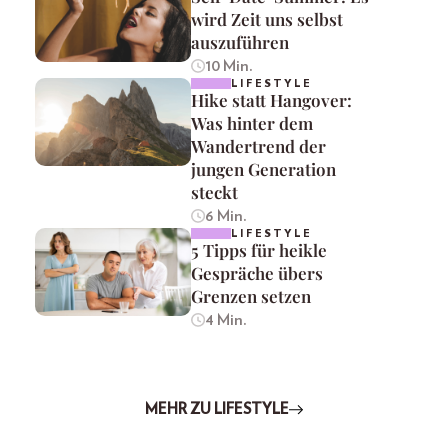
wird Zeit uns selbst
auszuführen
10 Min.
LIFESTYLE
Hike statt Hangover:
Was hinter dem
Wandertrend der
jungen Generation
steckt
6 Min.
LIFESTYLE
5 Tipps für heikle
Gespräche übers
Grenzen setzen
4 Min.
MEHR ZU LIFESTYLE