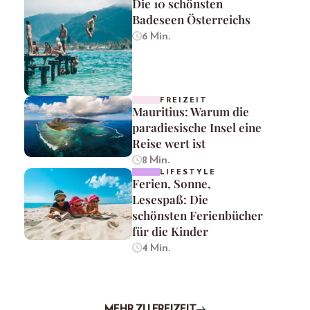
Die 10 schönsten
Badeseen Österreichs
6 Min.
FREIZEIT
Mauritius: Warum die
paradiesische Insel eine
Reise wert ist
8 Min.
LIFESTYLE
Ferien, Sonne,
Lesespaß: Die
schönsten Ferienbücher
für die Kinder
4 Min.
MEHR ZU FREIZEIT