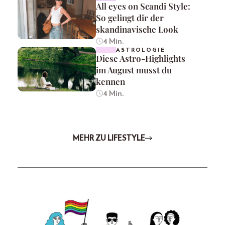
All eyes on Scandi Style:
So gelingt dir der
skandinavische Look
4 Min.
ASTROLOGIE
Diese Astro-Highlights
im August musst du
kennen
4 Min.
MEHR ZU LIFESTYLE