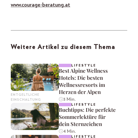
www.courage-beratung.at
Weitere Artikel zu diesem Thema
LIFESTYLE
Best Alpine Wellness
Hotels: Die besten
Wellnessresorts im
Herzen der Alpen
ENTGELTLICHE
3 Min.
EINSCHALTUNG
LIFESTYLE
Buchtipps: Die perfekte
Sommerlektüre für
dein Sternzeichen
4 Min.
LIFESTYLE