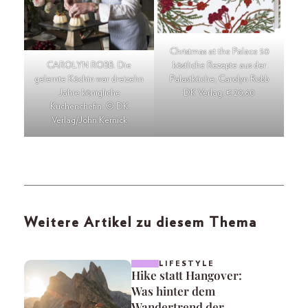
Christmas at the Palace 50
CAROLYN ROBB. Die
köstliche Rezepte aus der
gelernte Köchin war dreizehn
Palastküche; Carolyn Robb
Jahre königliche
DK Verlag; € 20,60
Küchenchefin. © DK
Verlag/John Kernick
Weitere Artikel zu diesem Thema
LIFESTYLE
Hike statt Hangover:
Was hinter dem
Wandertrend der