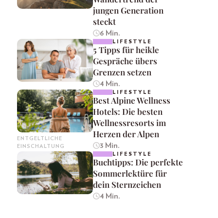
jungen Generation
steckt
6 Min.
LIFESTYLE
5 Tipps für heikle
Gespräche übers
Grenzen setzen
4 Min.
LIFESTYLE
Best Alpine Wellness
Hotels: Die besten
Wellnessresorts im
Herzen der Alpen
ENTGELTLICHE
3 Min.
EINSCHALTUNG
LIFESTYLE
Buchtipps: Die perfekte
Sommerlektüre für
dein Sternzeichen
4 Min.