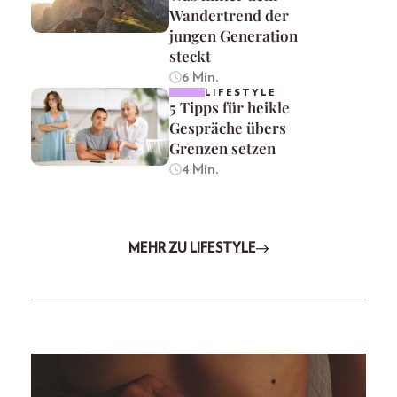
Wandertrend der
jungen Generation
steckt
6 Min.
LIFESTYLE
5 Tipps für heikle
Gespräche übers
Grenzen setzen
4 Min.
MEHR ZU LIFESTYLE