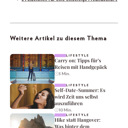
Weitere Artikel zu diesem Thema
LIFESTYLE
Carry on: Tipps für’s
Reisen mit Handgepäck
3 Min.
LIFESTYLE
Self-Date-Summer: Es
wird Zeit uns selbst
auszuführen
10 Min.
LIFESTYLE
Hike statt Hangover:
Was hinter dem