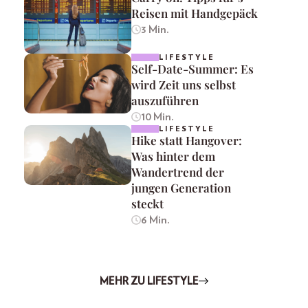
Reisen mit Handgepäck
3 Min.
LIFESTYLE
Self-Date-Summer: Es
wird Zeit uns selbst
auszuführen
10 Min.
LIFESTYLE
Hike statt Hangover:
Was hinter dem
Wandertrend der
jungen Generation
steckt
6 Min.
MEHR ZU LIFESTYLE