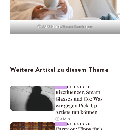
© JUFA Hotels/Harald Eisenberger
Weitere Artikel zu diesem Thema
LIFESTYLE
Rizzfluencer, Smart
Glasses und Co.: Was
wir gegen Pick-Up-
Artists tun können
8 Min.
LIFESTYLE
Carry on: Tipps für’s