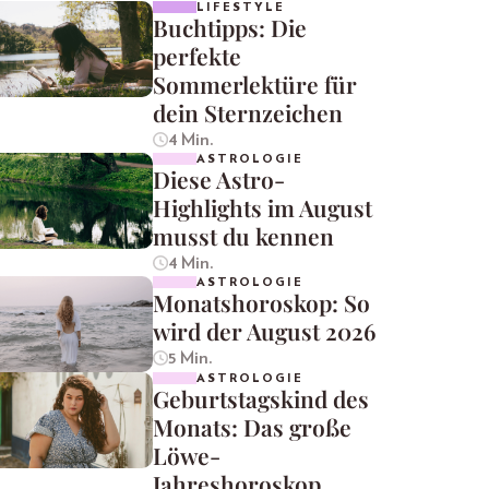
LIFESTYLE
Buchtipps: Die
perfekte
Sommerlektüre für
dein Sternzeichen
4 Min.
ASTROLOGIE
Diese Astro-
Highlights im August
musst du kennen
4 Min.
ASTROLOGIE
Monatshoroskop: So
wird der August 2026
5 Min.
ASTROLOGIE
Geburtstagskind des
Monats: Das große
Löwe-
Jahreshoroskop